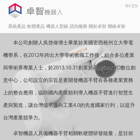
中
/
EN
系統產品
軟體產品
機器人型錄
諮詢服務
關於卓智
聯絡卓智
本公司創辦人吳啓偉博士畢業於美國密西根州立大學電
機學系，在2012年跨出大學學術教職工作後，結合多位產業
與學術界專業人士，於2013.10.31創業於高雄DAKUO數位創
意中心，公司設立的宗旨是要開發機器手臂在各種產業實務
上的整合應用，協助國內產業順利導入機器手臂進行智慧生
產與製造，讓台灣儘早邁向工業4.0的先進國家行列，以提升
台灣產業競爭力。
卓智機器人具備機器手臂相關軟硬體研發能量，是目前