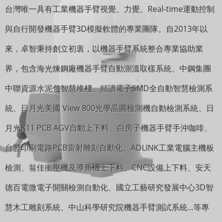
台灣唯一具有工業機器手臂視覺、力覺、Real-time運動控制
與自行開發機器手臂3D模擬軟體的專業團隊。自2013年以
來，卓智秉持創立初衷，以機器手臂系統整合專業協助業
界，包含海光煉鋼廠機器手臂自動測溫取樣系統、中鋼集團
中聯資源水泥包智慧堆棧、頻譜電子SMD全自動智慧檢測系
統、日月光美國 View 800光學晶圓檢測機自動檢測系統、日
月光K11 PCB AGV自動上下料、白房子機器手臂手沖咖啡、
台豐印刷電路PCB雷射雕刻自動化、ADLINK工業電腦主機板
檢測、翁佳衝壓機及導角機上下料、CNC設備上下料、安天
德百電微電子開關檢測自動化、國立工藝研究發展中心3D智
慧木工雕刻系統、中山科學研究院機器手臂測試系統...等專