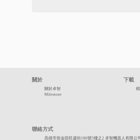
關於
下載
關於卓智
檔
Milestone
聯絡方式
高雄市前金區旺盛街186號5樓之2 卓智機器人有限公