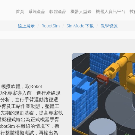
首頁
系統產品
軟體產品
機器人型錄
機器人資訊平台
技
線上展示
RobotSim
SimModel下載
教學資源
t 模擬軟體，取Robot
手臂自動化專案導入前，進行產線規
置分析，進行手臂運動路徑選
手臂及工站作業動態，整體工
備先期的規劃基礎，提高專案執
入將模擬程式輸出為正式機器手臂
otSim 在離線的情境下，撰
執行整體模擬測試，再輸出為