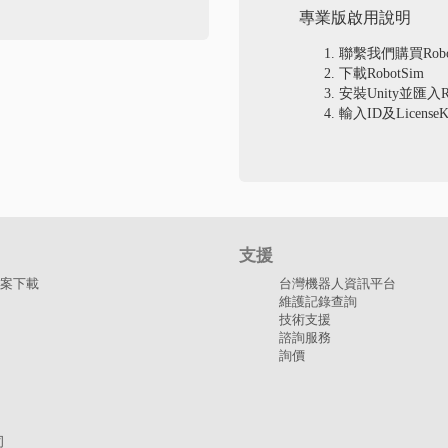
專業版啟用說明
聯繫我們購買RobotS
下載RobotSim
安裝Unity並匯入Ro
輸入ID及LicenseK
支援
案下載
台灣機器人資訊平台
維護記錄查詢
技術支援
諮詢服務
詢價
司