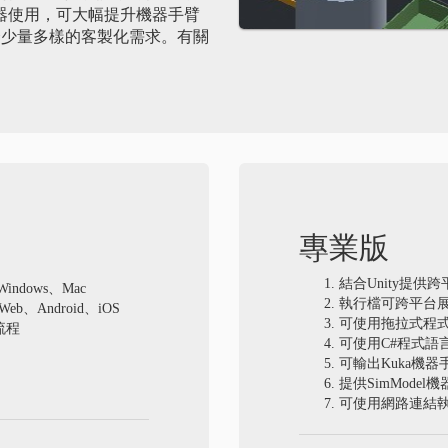
制器使用，可大幅提升機器手臂
合少量多樣的客製化需求。有關
專業版
結合Unity提供跨
ndows、Mac
執行檔可跨平台展示於W
b、Android、iOS
可使用拖拉式程
流程
可使用C#程式語
可輸出Kuka機
提供SimModel
可使用網路連結